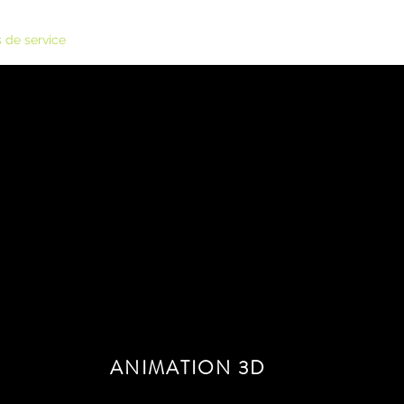
s de service
Portfolio
Sur moi
Nous communiquons l'architecture
se de visualisation architecturale haut de gamme, avec un style
ualisations donnent la parole à une architecture pas encore con
ANIMATION 3D