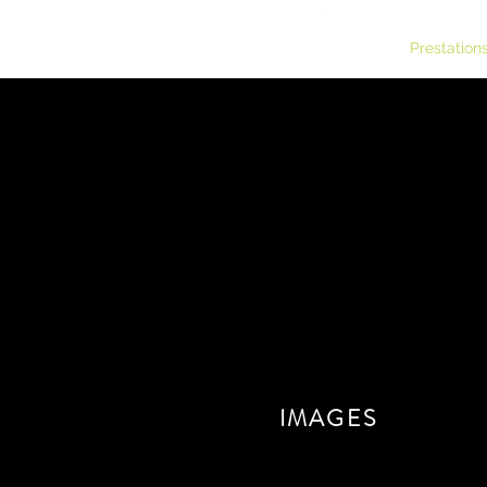
IDÉOGRAPHIE
Prestation
Ideography est une entrepri
Nos vis
IMAGES