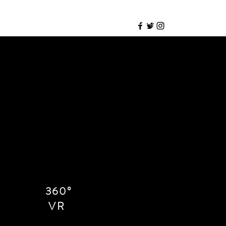
Contact
Blog
 visuel unique et attrayant.
struite.
360°
VR